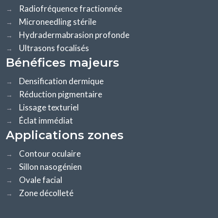
Radiofréquence fractionnée
→
Microneedling stérile
→
Hydradermabrasion profonde
→
Ultrasons focalisés
→
Bénéfices majeurs
Densification dermique
→
Réduction pigmentaire
→
Lissage texturiel
→
Éclat immédiat
→
Applications zones
Contour oculaire
→
Sillon nasogénien
→
Ovale facial
→
Zone décolleté
→